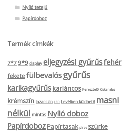
Nyíló tetejű
Papírdoboz
Termék címkék
eljegyzési gyűrűs
fehér
9*9
7*7
display
gyűrűs
fülbevalós
fekete
karikagyűrűs
karláncos
Keresztelő
Kiskanalas
masni
krémszín
lazacszín
Levélben küldhető
LED
nélkül
Nyíló doboz
mintás
Papírdoboz
szürke
Papírtasak
piros