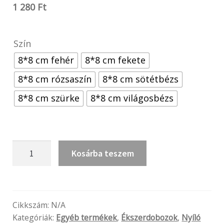
1 280
Ft
Szín
8*8 cm fehér
8*8 cm fekete
8*8 cm rózsaszín
8*8 cm sötétbézs
8*8 cm szürke
8*8 cm világosbézs
Patentos
Kosárba teszem
ékszertartó
mennyiség
Cikkszám:
N/A
Kategóriák:
Egyéb termékek
,
Ékszerdobozok
,
Nyíló