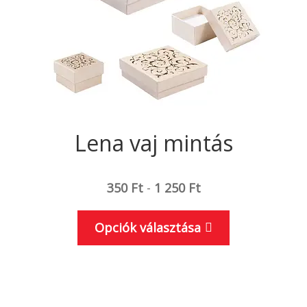
Lena vaj mintás
350
Ft
-
1 250
Ft
Ennek
Opciók választása
a
terméknek
több
variációja