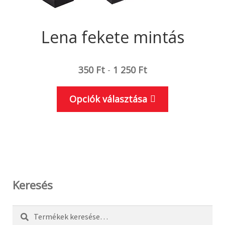
Lena fekete mintás
350
Ft
-
1 250
Ft
Ennek
Opciók választása
a
terméknek
több
variációja
van.
A
Keresés
változatok
a
Keresés
Keresés
termékoldal
a