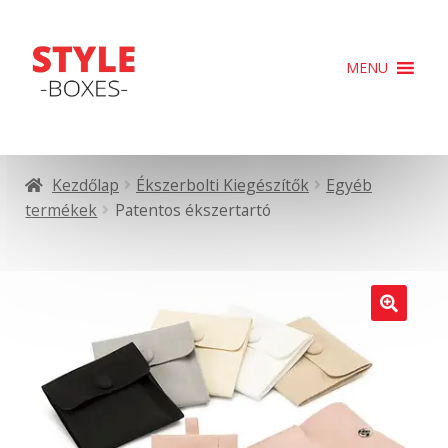
Ugrás
Kilépés
MENU
a
a
navigációhoz
tartalomba
Kezdőlap
Ékszerbolti Kiegészítők
Egyéb
termékek
Patentos ékszertartó
🔍