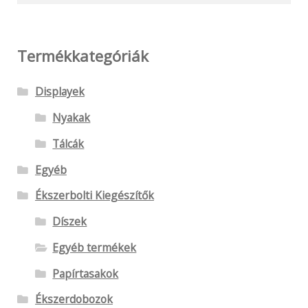
következőre:
választhatók
ki
Termékkategóriák
Displayek
Nyakak
Tálcák
Egyéb
Ékszerbolti Kiegészítők
Díszek
Egyéb termékek
Papírtasakok
Ékszerdobozok