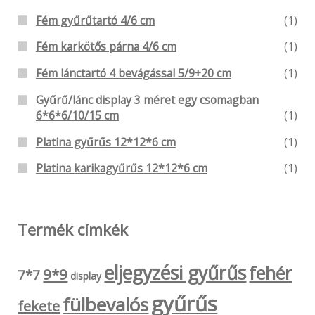
Fém gyűrűtartó 4/6 cm
(1)
Fém karkötős párna 4/6 cm
(1)
Fém lánctartó 4 bevágással 5/9+20 cm
(1)
Gyűrű/lánc display 3 méret egy csomagban
6*6*6/10/15 cm
(1)
Platina gyűrűs 12*12*6 cm
(1)
Platina karikagyűrűs 12*12*6 cm
(1)
Termék címkék
eljegyzési gyűrűs
fehér
9*9
7*7
display
gyűrűs
fülbevalós
fekete