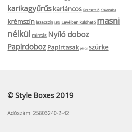
karikagyűrűs
karláncos
Keresztelő
Kiskanalas
masni
krémszín
lazacszín
Levélben küldhető
LED
nélkül
Nyíló doboz
mintás
Papírdoboz
szürke
Papírtasak
piros
© Style Boxes 2019
Adószám: 25803240-2-42