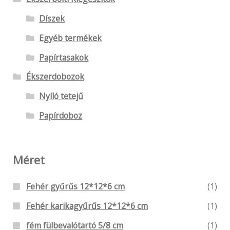
Díszek
Egyéb termékek
Papírtasakok
Ékszerdobozok
Nyíló tetejű
Papírdoboz
Méret
Fehér gyűrűs 12*12*6 cm
(1)
Fehér karikagyűrűs 12*12*6 cm
(1)
fém fülbevalótartó 5/8 cm
(1)