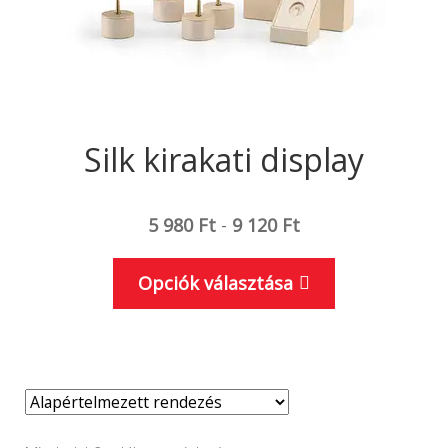
Silk kirakati display
5 980
Ft
-
9 120
Ft
Ennek
Opciók választása
a
terméknek
több
variációja
van.
A