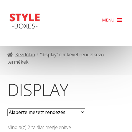
Ugrás
Kilépés
MENU
a
a
navigációhoz
tartalomba
Kezdőlap
“display” címkével rendelkező
termékek
DISPLAY
Mind a(z) 2 találat megjelenítve