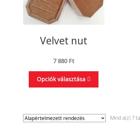
ki
Velvet nut
7 880
Ft
Ennek
Opciók választása
a
terméknek
több
variációja
Mind a(z) 7 ta
van.
A
változatok