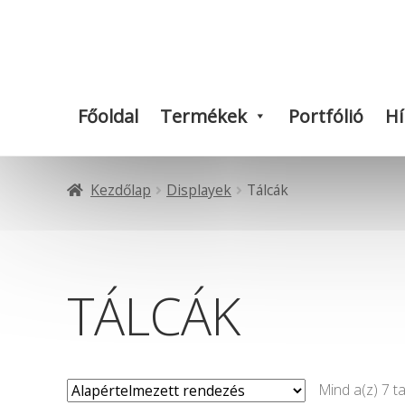
Ugrás
Kilépés
a
a
navigációhoz
tartalomba
Főoldal
Termékek
Portfólió
Hí
Kezdőlap
Displayek
Tálcák
TÁLCÁK
Mind a(z) 7 ta