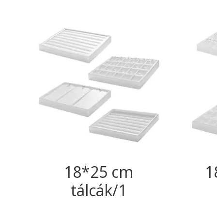
18*25 cm
1
tálcák/1