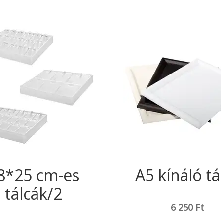
8*25 cm-es
A5 kínáló tá
tálcák/2
6 250
Ft