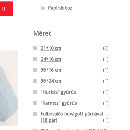
Ennek
Papírdoboz
a
a
terméknek
több
Méret
variációja
van.
21*10 cm
(3)
A
24*16 cm
(1)
változatok
36*16 cm
(1)
a
termékoldalon
36*24 cm
(1)
választhatók
"Hurkás" gyűrűs
(1)
ki
"Karmos" gyűrűs
(1)
Fülbevalós bevágott párnával
(18 pár)
(1)