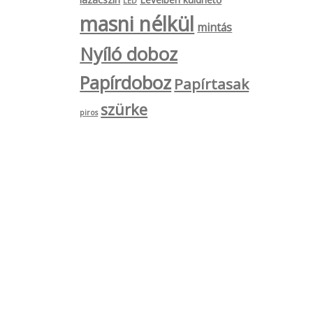
LED
ki
masni nélkül
mintás
Nyíló doboz
Papírdoboz
Papírtasak
szürke
piros