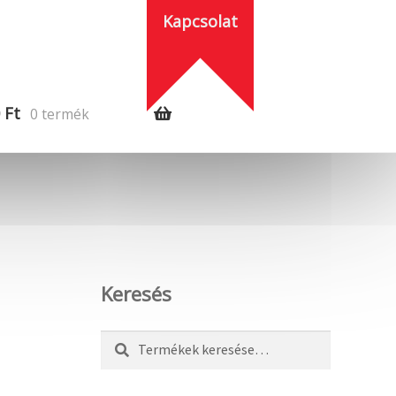
Kapcsolat
0
Ft
0 termék
Keresés
Keresés
Keresés
a
következőre: