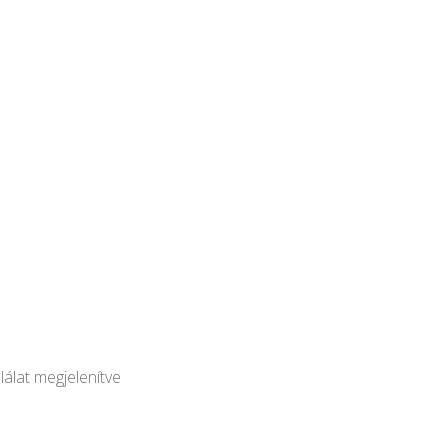
ki
lálat megjelenítve