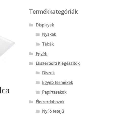
Termékkategóriák
Displayek
Nyakak
Tálcák
Egyéb
Ékszerbolti Kiegészítők
Díszek
Egyéb termékek
lca
Papírtasakok
Ékszerdobozok
Nyíló tetejű