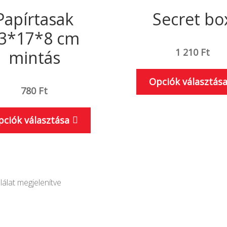
Papírtasak
Secret bo
3*17*8 cm
1 210
Ft
mintás
Opciók választás
780
Ft
Ennek
pciók választása
a
terméknek
több
variációja
lálat megjelenítve
van.
A
változatok