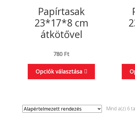
Papírtasak
23*17*8 cm
2
átkötővel
780
Ft
Ennek
Opciók választása
O
a
terméknek
több
variációja
Mind a(z) 6 ta
van.
A
változatok