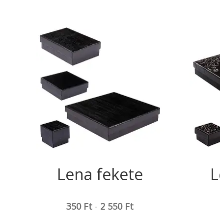
Lena fekete
L
350
Ft
-
2 550
Ft