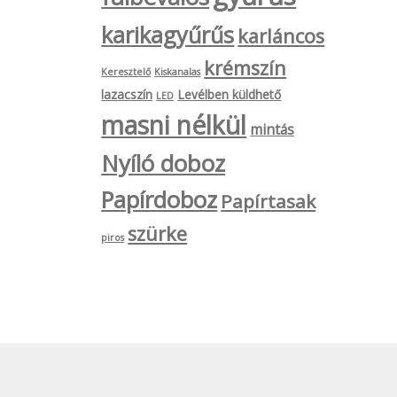
ki
karikagyűrűs
karláncos
krémszín
Keresztelő
Kiskanalas
lazacszín
Levélben küldhető
LED
masni nélkül
mintás
Nyíló doboz
Papírdoboz
Papírtasak
szürke
piros