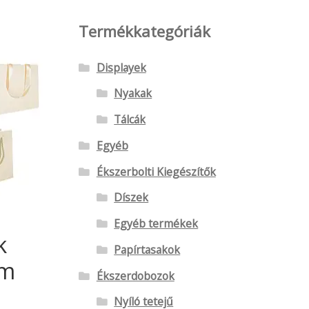
Termékkategóriák
Displayek
Nyakak
Tálcák
Egyéb
Ékszerbolti Kiegészítők
Díszek
Egyéb termékek
k
Papírtasakok
cm
Ékszerdobozok
Nyíló tetejű