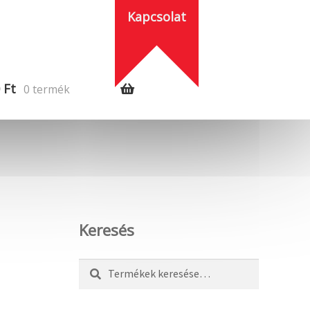
Kapcsolat
0
Ft
0 termék
Keresés
Keresés
Keresés
a
következőre: