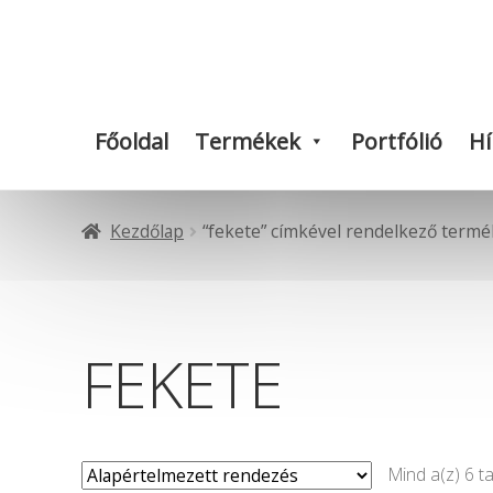
Ugrás
Kilépés
a
a
navigációhoz
tartalomba
Főoldal
Termékek
Portfólió
Hí
Kezdőlap
“fekete” címkével rendelkező term
FEKETE
Mind a(z) 6 ta