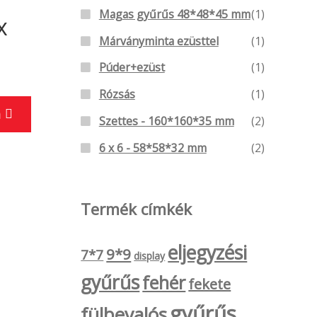
Magas gyűrűs 48*48*45 mm
(1)
x
Márványminta ezüsttel
(1)
Púder+ezüst
(1)
Rózsás
(1)
Ennek
a
Szettes - 160*160*35 mm
(2)
a
terméknek
6 x 6 - 58*58*32 mm
(2)
több
variációja
Termék címkék
van.
A
eljegyzési
változatok
9*9
7*7
display
a
gyűrűs
fehér
fekete
termékoldalon
gyűrűs
fülbevalós
választhatók