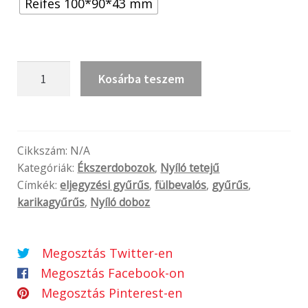
Reifes 100*90*43 mm
GCR
Kosárba teszem
kerek
dobozok
(Copy)
mennyiség
Cikkszám:
N/A
Kategóriák:
Ékszerdobozok
,
Nyíló tetejű
Címkék:
eljegyzési gyűrűs
,
fülbevalós
,
gyűrűs
,
karikagyűrűs
,
Nyíló doboz
Megosztás Twitter-en
Megosztás Facebook-on
Megosztás Pinterest-en