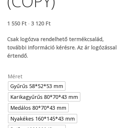
(COPY)
1 550
Ft
-
3 120
Ft
Csak logózva rendelhető termékcsalád,
további információ kérésre. Az ár logózással
értendő.
Méret
Gyűrűs 58*52*53 mm
Karikagyűrűs 80*70*43 mm
Medálos 80*70*43 mm
Nyakékes 160*145*43 mm