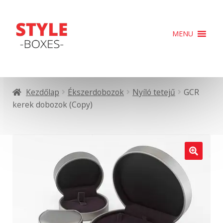
Ugrás
Kilépés
MENU
a
a
navigációhoz
tartalomba
Kezdőlap
Ékszerdobozok
Nyíló tetejű
GCR
kerek dobozok (Copy)
🔍