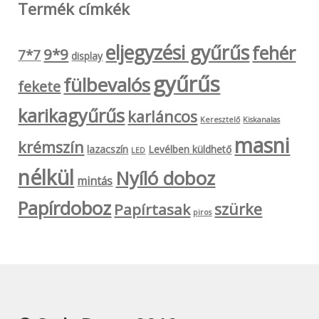
Termék címkék
eljegyzési gyűrűs
fehér
9*9
7*7
display
gyűrűs
fülbevalós
fekete
karikagyűrűs
karláncos
Keresztelő
Kiskanalas
masni
krémszín
lazacszín
Levélben küldhető
LED
nélkül
Nyíló doboz
mintás
Papírdoboz
szürke
Papírtasak
piros