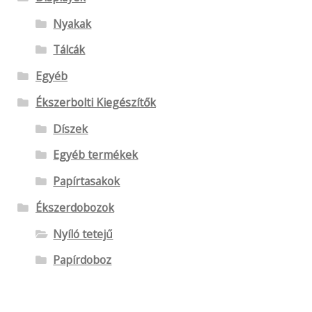
Nyakak
Tálcák
Egyéb
Ékszerbolti Kiegészítők
Díszek
Egyéb termékek
Papírtasakok
Ékszerdobozok
Nyíló tetejű
Papírdoboz