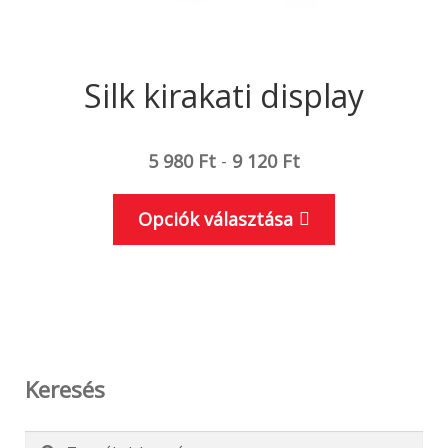
Silk kirakati display
5 980
Ft
-
9 120
Ft
Ennek
Opciók választása
a
terméknek
több
variációja
van.
A
Keresés
változatok
a
Keresés
Keresés