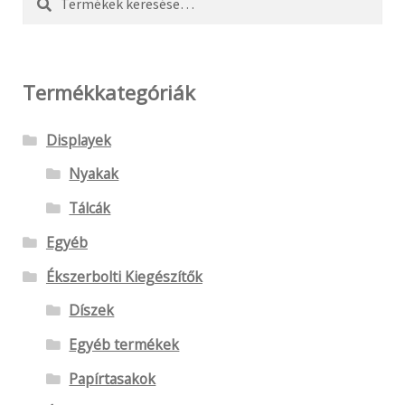
termékoldal
a
következőre:
választhatók
ki
Termékkategóriák
Displayek
Nyakak
Tálcák
Egyéb
Ékszerbolti Kiegészítők
Díszek
Egyéb termékek
Papírtasakok