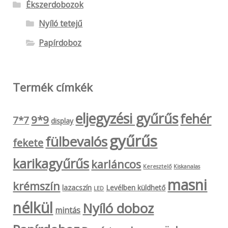
Ékszerdobozok
Nyíló tetejű
Papírdoboz
Termék címkék
eljegyzési gyűrűs
fehér
9*9
7*7
display
gyűrűs
fülbevalós
fekete
karikagyűrűs
karláncos
Keresztelő
Kiskanalas
masni
krémszín
lazacszín
Levélben küldhető
LED
nélkül
Nyíló doboz
mintás