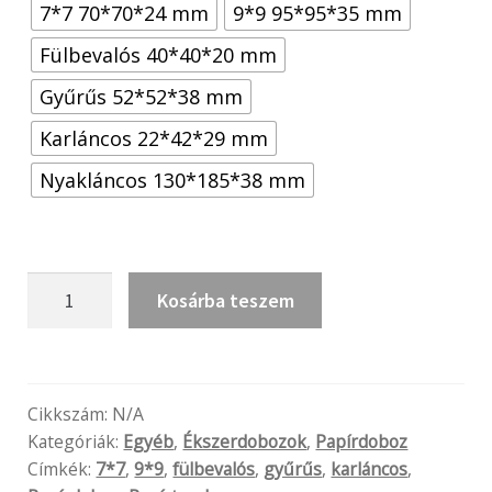
7*7 70*70*24 mm
9*9 95*95*35 mm
Fülbevalós 40*40*20 mm
Gyűrűs 52*52*38 mm
Karláncos 22*42*29 mm
Nyakláncos 130*185*38 mm
Blue
Kosárba teszem
mennyiség
Cikkszám:
N/A
Kategóriák:
Egyéb
,
Ékszerdobozok
,
Papírdoboz
Címkék:
7*7
,
9*9
,
fülbevalós
,
gyűrűs
,
karláncos
,