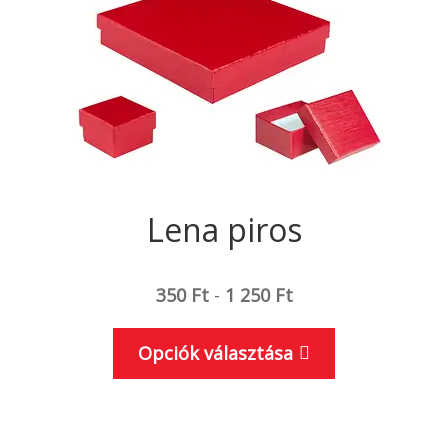
Lena piros
350
Ft
-
1 250
Ft
Ennek
Opciók választása
a
terméknek
több