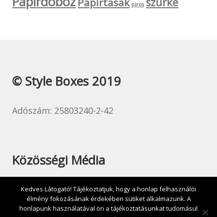
Papírdoboz
szürke
Papírtasak
piros
© Style Boxes 2019
Adószám: 25803240-2-42
Közösségi Média
Kedves Látogató! Tájékoztatjuk, hogy a honlap felhasználói
élmény fokozásának érdekében sütiket alkalmazunk. A
honlapunk használatával ön a tájékoztatásunkat tudomásul