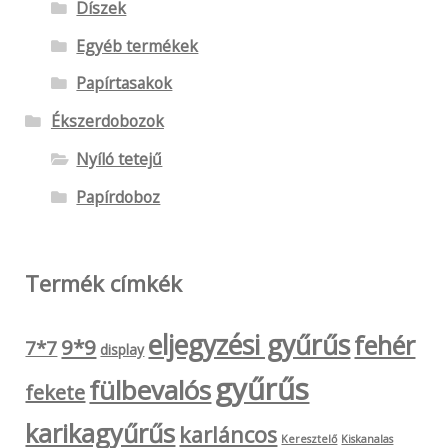
Díszek
Egyéb termékek
Papírtasakok
Ékszerdobozok
Nyíló tetejű
Papírdoboz
Termék címkék
eljegyzési gyűrűs
fehér
9*9
7*7
display
gyűrűs
fülbevalós
fekete
karikagyűrűs
karláncos
Keresztelő
Kiskanalas