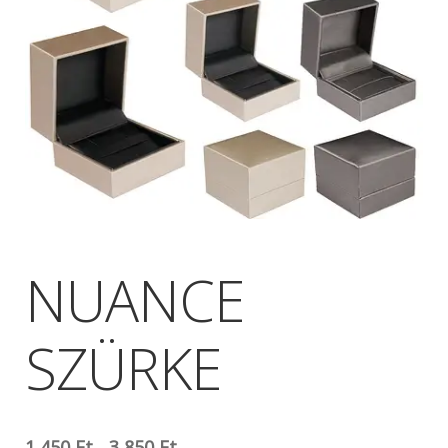
NUANCE
SZÜRKE
1 450
Ft
-
3 850
Ft