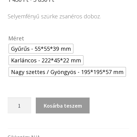
Selyemfényű szürke zsanéros doboz.
Méret
Gyűrűs - 55*55*39 mm
Karláncos - 222*45*22 mm
Nagy szettes / Gyöngyös - 195*195*57 mm
Nuance
Kosárba teszem
szürke
mennyiség