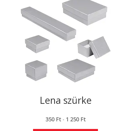
Lena szürke
350
Ft
-
1 250
Ft