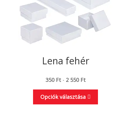
választhatók
ki
Lena fehér
350
Ft
-
2 550
Ft
Ennek
Opciók választása
a
terméknek
több
variációja