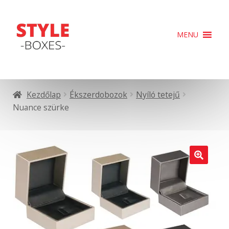
Ugrás
Kilépés
MENU
a
a
navigációhoz
tartalomba
Kezdőlap
Ékszerdobozok
Nyíló tetejű
Nuance szürke
🔍