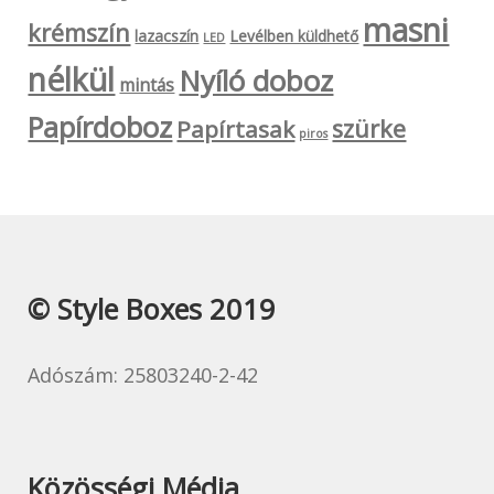
masni
krémszín
lazacszín
Levélben küldhető
LED
nélkül
Nyíló doboz
mintás
Papírdoboz
szürke
Papírtasak
piros
© Style Boxes 2019
Adószám: 25803240-2-42
Közösségi Média