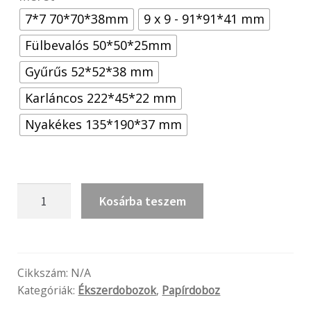
7*7 70*70*38mm
9 x 9 - 91*91*41 mm
Fülbevalós 50*50*25mm
Gyűrűs 52*52*38 mm
Karláncos 222*45*22 mm
Nyakékes 135*190*37 mm
Coffee
Kosárba teszem
mennyiség
Cikkszám:
N/A
Kategóriák:
Ékszerdobozok
,
Papírdoboz