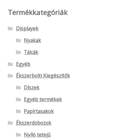
ki
Termékkategóriák
Displayek
Nyakak
Tálcák
Egyéb
Ékszerbolti Kiegészítők
Díszek
Egyéb termékek
Papírtasakok
Ékszerdobozok
Nyíló tetejű