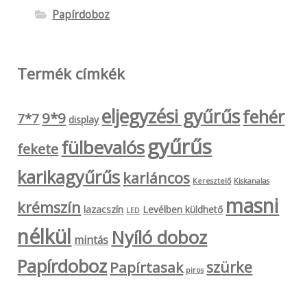
Papírdoboz
Termék címkék
eljegyzési gyűrűs
fehér
9*9
7*7
display
gyűrűs
fülbevalós
fekete
karikagyűrűs
karláncos
Keresztelő
Kiskanalas
masni
krémszín
lazacszín
Levélben küldhető
LED
nélkül
Nyíló doboz
mintás
Papírdoboz
szürke
Papírtasak
piros