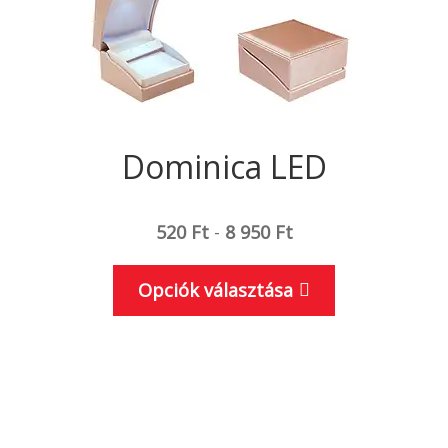
Dominica LED
520
Ft
-
8 950
Ft
Ennek
Opciók választása
a
terméknek
több
variációja
van.