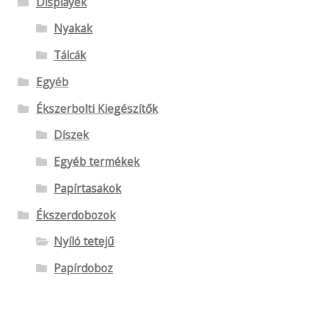
Displayek
Nyakak
Tálcák
Egyéb
Ékszerbolti Kiegészítők
Díszek
Egyéb termékek
Papírtasakok
Ékszerdobozok
Nyíló tetejű
Papírdoboz