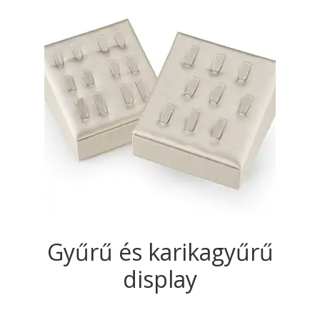
van.
A
változatok
a
termékoldal
választhatók
ki
Gyűrű és karikagyűrű
display