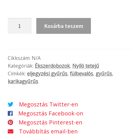
D'Or
Kosárba teszem
light
mennyiség
Cikkszám:
N/A
Kategóriák:
Ékszerdobozok
,
Nyíló tetejű
Címkék:
eljegyzési gyűrűs
,
fülbevalós
,
gyűrűs
,
karikagyűrűs
Megosztás Twitter-en
Megosztás Facebook-on
Megosztás Pinterest-en
Továbbítás email-ben