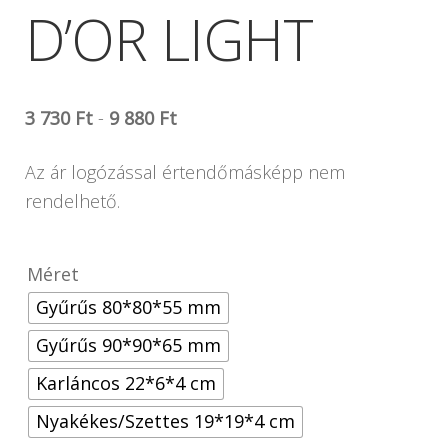
D’OR LIGHT
3 730
Ft
-
9 880
Ft
Az ár logózással értendőmásképp nem
rendelhető.
Méret
Gyűrűs 80*80*55 mm
Gyűrűs 90*90*65 mm
Karláncos 22*6*4 cm
Nyakékes/Szettes 19*19*4 cm