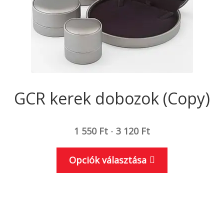
ki
GCR kerek dobozok (Copy)
1 550
Ft
-
3 120
Ft
Ennek
Opciók választása
a
terméknek
több
variációja