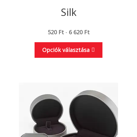
Silk
520
Ft
-
6 620
Ft
Ennek
Opciók választása
a
terméknek
több
variációja
van.
A
változatok
a
termékoldal
választhatók