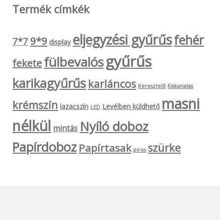
Termék címkék
eljegyzési gyűrűs
fehér
9*9
7*7
display
gyűrűs
fülbevalós
fekete
karikagyűrűs
karláncos
Keresztelő
Kiskanalas
masni
krémszín
lazacszín
Levélben küldhető
LED
nélkül
Nyíló doboz
mintás
Papírdoboz
szürke
Papírtasak
piros