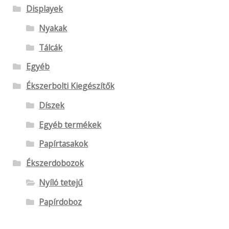
Displayek
Nyakak
Tálcák
Egyéb
Ékszerbolti Kiegészítők
Díszek
Egyéb termékek
Papírtasakok
Ékszerdobozok
Nyíló tetejű
Papírdoboz