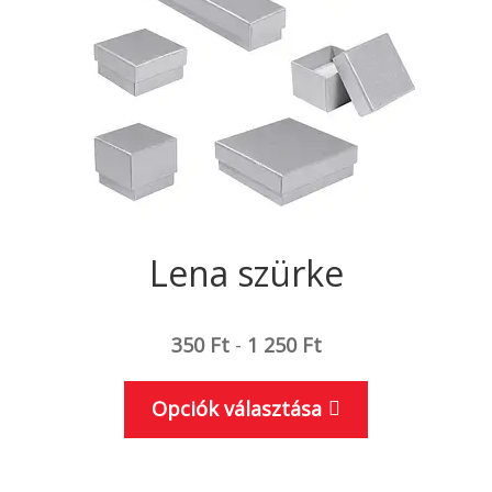
termékoldal
választhatók
ki
Lena szürke
350
Ft
-
1 250
Ft
Ennek
Opciók választása
a
terméknek
több