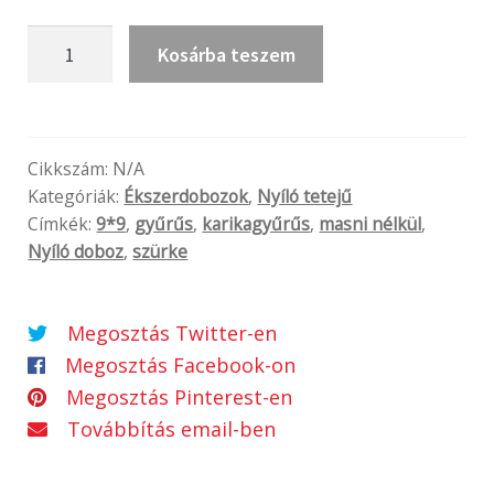
Dominica
Kosárba teszem
platina
mennyiség
Cikkszám:
N/A
Kategóriák:
Ékszerdobozok
,
Nyíló tetejű
Címkék:
9*9
,
gyűrűs
,
karikagyűrűs
,
masni nélkül
,
Nyíló doboz
,
szürke
Megosztás Twitter-en
Megosztás Facebook-on
Megosztás Pinterest-en
Továbbítás email-ben