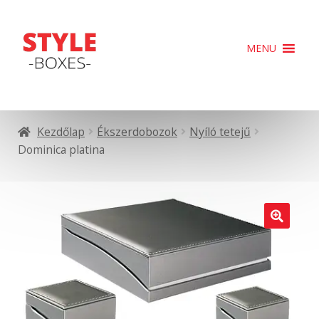
Ugrás
Kilépés
MENU
a
a
navigációhoz
tartalomba
Kezdőlap
Ékszerdobozok
Nyíló tetejű
Dominica platina
🔍