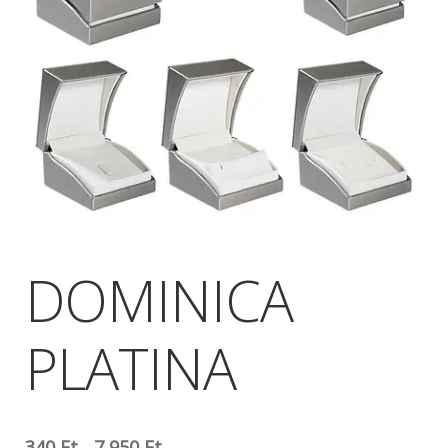
DOMINICA
PLATINA
340
Ft
-
7 950
Ft