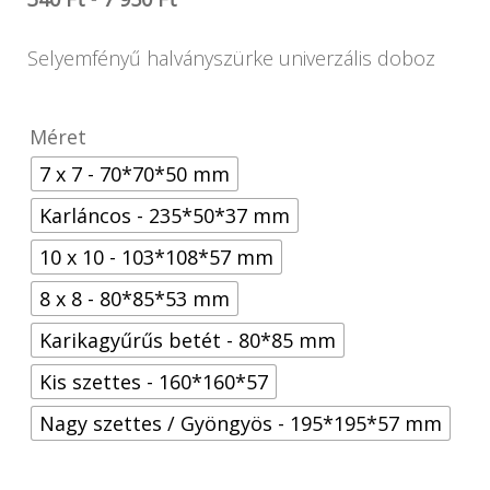
Selyemfényű halványszürke univerzális doboz
Méret
7 x 7 - 70*70*50 mm
Karláncos - 235*50*37 mm
10 x 10 - 103*108*57 mm
8 x 8 - 80*85*53 mm
Karikagyűrűs betét - 80*85 mm
Kis szettes - 160*160*57
Nagy szettes / Gyöngyös - 195*195*57 mm