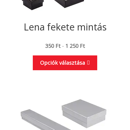
Lena fekete mintás
350
Ft
-
1 250
Ft
Ennek
Opciók választása
a
terméknek
több
variációja
van.
A
változatok
a