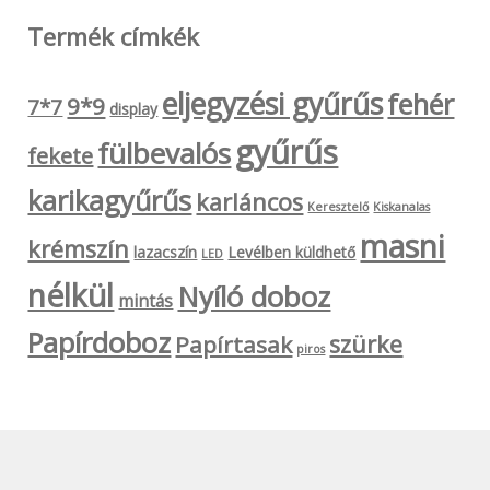
Termék címkék
eljegyzési gyűrűs
fehér
9*9
7*7
display
gyűrűs
fülbevalós
fekete
karikagyűrűs
karláncos
Keresztelő
Kiskanalas
masni
krémszín
lazacszín
Levélben küldhető
LED
nélkül
Nyíló doboz
mintás
Papírdoboz
szürke
Papírtasak
piros