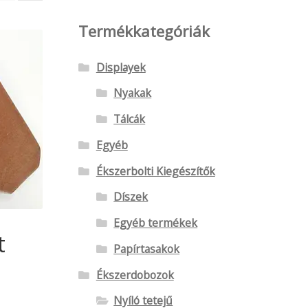
Termékkategóriák
Displayek
Nyakak
Tálcák
Egyéb
Ékszerbolti Kiegészítők
Díszek
Egyéb termékek
t
Papírtasakok
Ékszerdobozok
Nyíló tetejű