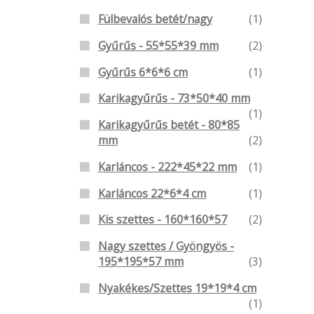
Fülbevalós betét/nagy
(1)
Gyűrűs - 55*55*39 mm
(2)
Gyűrűs 6*6*6 cm
(1)
Karikagyűrűs - 73*50*40 mm
(1)
Karikagyűrűs betét - 80*85
mm
(2)
Karláncos - 222*45*22 mm
(1)
Karláncos 22*6*4 cm
(1)
Kis szettes - 160*160*57
(2)
Nagy szettes / Gyöngyös -
195*195*57 mm
(3)
Nyakékes/Szettes 19*19*4 cm
(1)