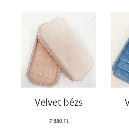
Velvet bézs
7 880
Ft