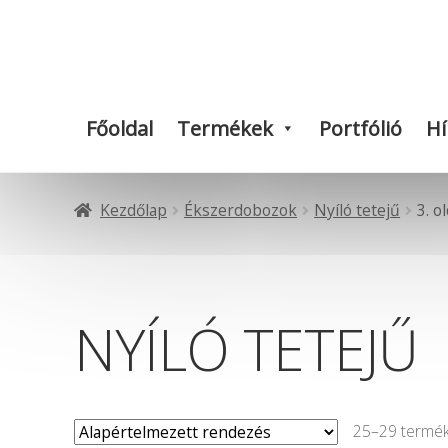
Ugrás
Kilépés
a
a
navigációhoz
tartalomba
Főoldal
Termékek
Portfólió
Hí
Kezdőlap
Ékszerdobozok
Nyíló tetejű
3. o
NYÍLÓ TETEJŰ
25–29 termék