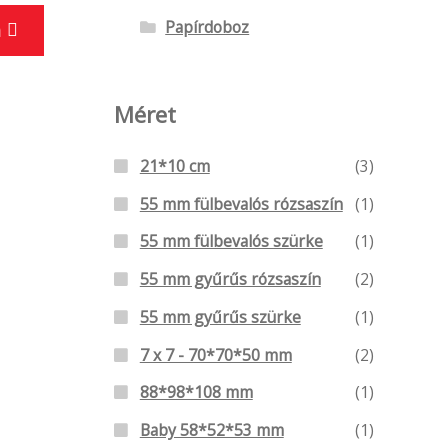
Ennek
Papírdoboz
a
a
terméknek
több
Méret
variációja
van.
21*10 cm
(3)
A
55 mm fülbevalós rózsaszín
(1)
változatok
55 mm fülbevalós szürke
(1)
a
termékoldalon
55 mm gyűrűs rózsaszín
(2)
választhatók
55 mm gyűrűs szürke
(1)
ki
7 x 7 - 70*70*50 mm
(2)
88*98*108 mm
(1)
Baby 58*52*53 mm
(1)