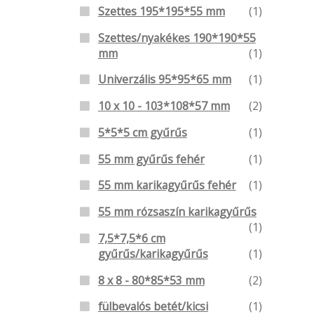
Szettes 195*195*55 mm
(1)
Szettes/nyakékes 190*190*55
mm
(1)
Univerzális 95*95*65 mm
(1)
10 x 10 - 103*108*57 mm
(2)
5*5*5 cm gyűrűs
(1)
55 mm gyűrűs fehér
(1)
55 mm karikagyűrűs fehér
(1)
55 mm rózsaszín karikagyűrűs
(1)
7,5*7,5*6 cm
gyűrűs/karikagyűrűs
(1)
8 x 8 - 80*85*53 mm
(2)
fülbevalós betét/kicsi
(1)