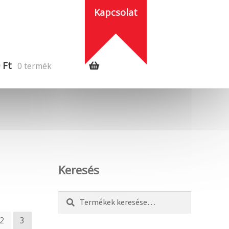
Kapcsolat
0
Ft
0 termék
Keresés
Keresés
Keresés
a
2
3
következőre: