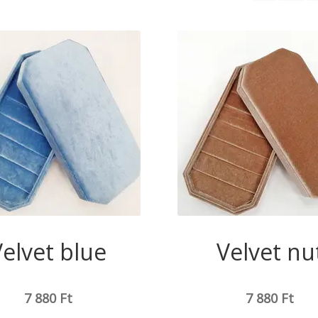
Velvet blue
Velvet nu
7 880
Ft
7 880
Ft