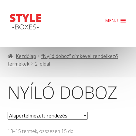
Ugrás
Kilépés
MENU
a
a
navigációhoz
tartalomba
Kezdőlap
“Nyíló doboz” címkével rendelkező
termékek
2. oldal
NYÍLÓ DOBOZ
13–15 termék, összesen 15 db