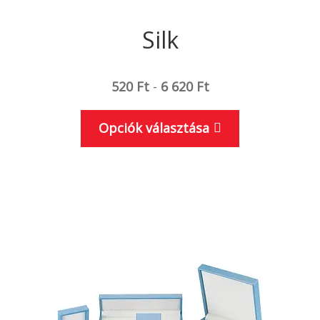
Silk
520
Ft
-
6 620
Ft
Ennek
Opciók választása
a
terméknek
több
variációja
van.
A
változatok
a
termékoldal