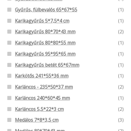
Gyűrűs, fülbevalós 65*67*55
(1)
Karikagyűrűs 5*7,5*4 cm
(1)
Karikagyűrűs 80*70*43 mm
(2)
Karikagyűrűs 80*80*55 mm
(1)
Karikagyűrűs 95*95*65 mm
(1)
Karikagyűrűs betét 65*67mm
(1)
Karkötős 241*55*36 mm
(1)
Karláncos - 235*50*37 mm
(2)
Karláncos 240*60*45 mm
(1)
Karláncos 5,5*22*3 cm
(2)
Medálos 7*8*3,5 cm
(3)