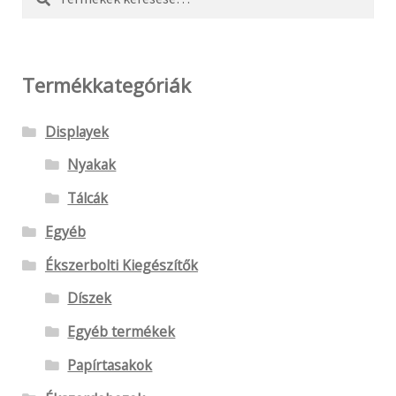
a
következőre:
Termékkategóriák
Displayek
Nyakak
Tálcák
Egyéb
Ékszerbolti Kiegészítők
Díszek
Egyéb termékek
Papírtasakok