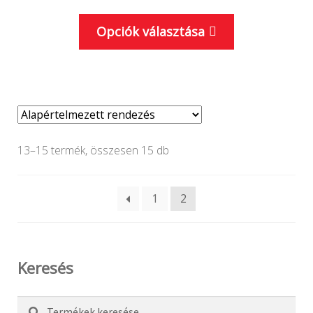
Ennek
Opciók választása
a
terméknek
több
variációja
van.
A
13–15 termék, összesen 15 db
változatok
a
1
2
termékoldal
választhatók
ki
Keresés
Keresés
Keresés