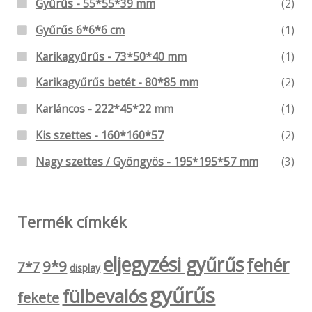
Gyűrűs - 55*55*39 mm
(2)
Gyűrűs 6*6*6 cm
(1)
Karikagyűrűs - 73*50*40 mm
(1)
Karikagyűrűs betét - 80*85 mm
(2)
Karláncos - 222*45*22 mm
(1)
Kis szettes - 160*160*57
(2)
Nagy szettes / Gyöngyös - 195*195*57 mm
(3)
Termék címkék
eljegyzési gyűrűs
fehér
9*9
7*7
display
gyűrűs
fülbevalós
fekete