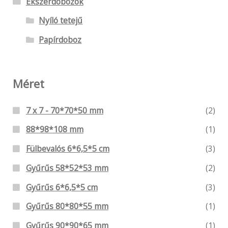
Ékszerdobozok
Nyíló tetejű
Papírdoboz
Méret
7 x 7 - 70*70*50 mm
(2)
88*98*108 mm
(1)
Fülbevalós 6*6,5*5 cm
(3)
Gyűrűs 58*52*53 mm
(2)
Gyűrűs 6*6,5*5 cm
(3)
Gyűrűs 80*80*55 mm
(1)
Gyűrűs 90*90*65 mm
(1)