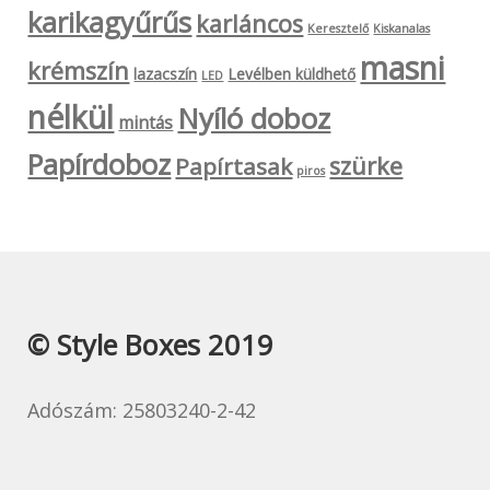
karikagyűrűs
karláncos
Keresztelő
Kiskanalas
masni
krémszín
lazacszín
Levélben küldhető
LED
nélkül
Nyíló doboz
mintás
Papírdoboz
szürke
Papírtasak
piros
© Style Boxes 2019
Adószám: 25803240-2-42