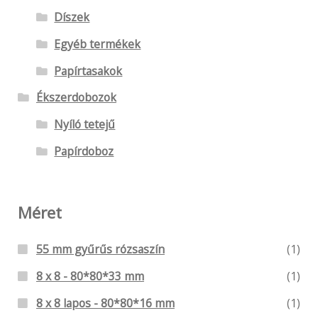
Díszek
Egyéb termékek
Papírtasakok
Ékszerdobozok
Nyíló tetejű
Papírdoboz
Méret
55 mm gyűrűs rózsaszín
(1)
8 x 8 - 80*80*33 mm
(1)
8 x 8 lapos - 80*80*16 mm
(1)