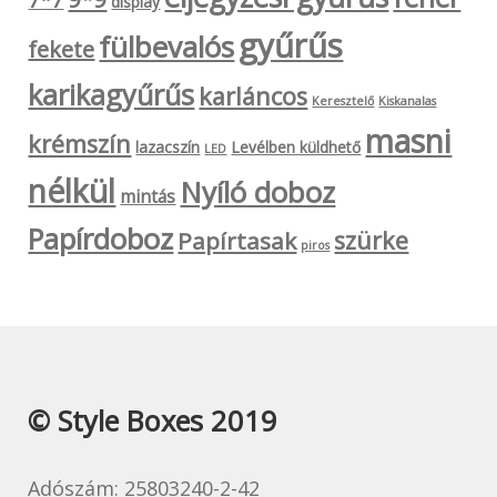
display
gyűrűs
fülbevalós
fekete
karikagyűrűs
karláncos
Keresztelő
Kiskanalas
masni
krémszín
lazacszín
Levélben küldhető
LED
nélkül
Nyíló doboz
mintás
Papírdoboz
szürke
Papírtasak
piros
© Style Boxes 2019
Adószám: 25803240-2-42