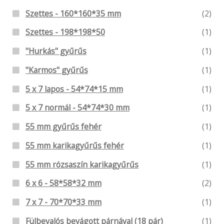
Szettes - 160*160*35 mm
(2)
Szettes - 198*198*50
(1)
"Hurkás" gyűrűs
(1)
"Karmos" gyűrűs
(1)
5 x 7 lapos - 54*74*15 mm
(1)
5 x 7 normál - 54*74*30 mm
(1)
55 mm gyűrűs fehér
(1)
55 mm karikagyűrűs fehér
(1)
55 mm rózsaszín karikagyűrűs
(1)
6 x 6 - 58*58*32 mm
(2)
7 x 7 - 70*70*33 mm
(1)
Fülbevalós bevágott párnával (18 pár)
(1)