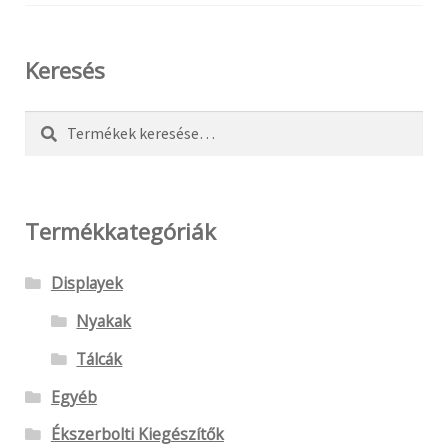
választhatók
ki
Keresés
Keresés
Keresés
a
következőre:
Termékkategóriák
Displayek
Nyakak
Tálcák
Egyéb
Ékszerbolti Kiegészítők