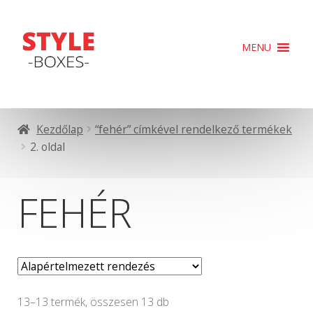
Ugrás
Kilépés
MENU
a
a
navigációhoz
tartalomba
Kezdőlap
“fehér” címkével rendelkező termékek
2. oldal
FEHÉR
13–13 termék, összesen 13 db