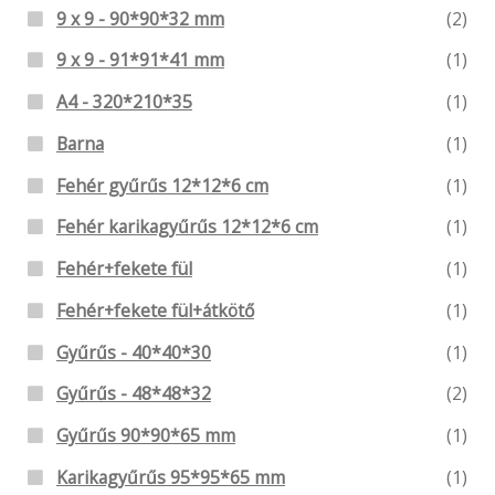
9 x 9 - 90*90*32 mm
(2)
9 x 9 - 91*91*41 mm
(1)
A4 - 320*210*35
(1)
Barna
(1)
Fehér gyűrűs 12*12*6 cm
(1)
Fehér karikagyűrűs 12*12*6 cm
(1)
Fehér+fekete fül
(1)
Fehér+fekete fül+átkötő
(1)
Gyűrűs - 40*40*30
(1)
Gyűrűs - 48*48*32
(2)
Gyűrűs 90*90*65 mm
(1)
Karikagyűrűs 95*95*65 mm
(1)