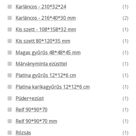
Karláncos - 210*32*24
(1)
Karláncos - 216*40*30 mm
(2)
Kis szett - 108*158*32 mm
(1)
Kis szett 80*120*35 mm
(1)
Magas gyűrűs 48*48*45 mm
(1)
Márványminta ezüsttel
(1)
Platina gyűrűs 12*12*6 cm
(1)
Platina karikagyűrűs 12*12*6 cm
(1)
Púder+ezüst
(1)
Reif 90*90*70
(1)
Reif 90*90*70 mm
(1)
Rózsás
(1)