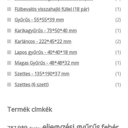
Fülbevalós visszahajló füllel (18 pár)
(1)
Gyűrűs - 55*55*39 mm
(2)
Karikagyűrűs - 73*50*40 mm
(1)
Karláncos - 222*45*22 mm
(2)
Lapos gyűrűs - 40*40*18 mm
(1)
Magas Gyűrűs - 48*48*32 mm
(1)
Szettes - 135*190*37 mm
(1)
Szettes (6 szett)
(1)
Termék címkék
eljegyzési gyűrűs
fehér
9*9
7*7