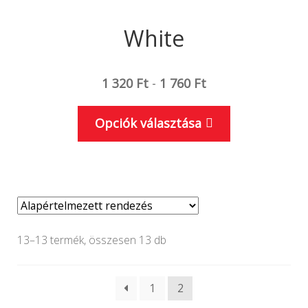
White
1 320
Ft
-
1 760
Ft
Ennek
Opciók választása
a
terméknek
több
variációja
van.
A
13–13 termék, összesen 13 db
változatok
a
1
2
termékoldal