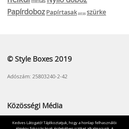
mintás
Papírdoboz
szürke
Papírtasak
piros
© Style Boxes 2019
Adószám: 25803240-2-42
Közösségi Média
Kedves Látogató! Tájékoztatjuk, hogy a honlap felhasználói
élmény fokozásának érdekében sütiket alkalmazunk. A